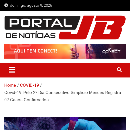
Skip
domingo, agosto 9, 2026
to
content
Portal de Notícias JB
Notícias de Simplício Mendes e Região
Home
COVID-19
Covid-19: Pelo 2º Dia Consecutivo Simplício Mendes Registra
07 Casos Confirmados.