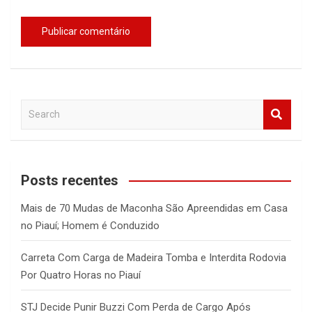
S
e
a
r
c
Posts recentes
h
Mais de 70 Mudas de Maconha São Apreendidas em Casa
no Piauí; Homem é Conduzido
Carreta Com Carga de Madeira Tomba e Interdita Rodovia
Por Quatro Horas no Piauí
STJ Decide Punir Buzzi Com Perda de Cargo Após