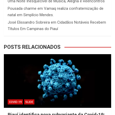
Uma Noite Inesquecível de Música, Alegria e Reencontros
Pousada charme
em
Vamaq realiza confraternização de
natal em Simplício Mendes.
José Elissandro Sobreira
em
Cidadãos Notáveis Recebem
Títulos Em Campinas do Piauí
POSTS RELACIONADOS
COVID-19
SLIDE
Piauí identifica nova subvariante da Covid-19;