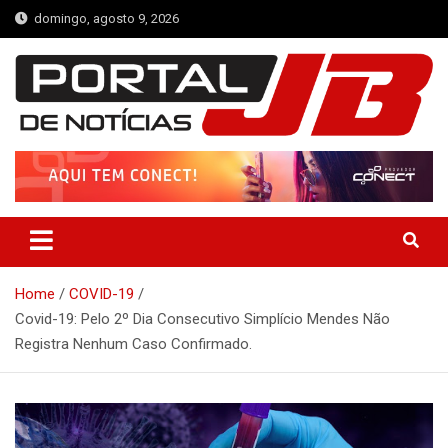
Skip
domingo, agosto 9, 2026
to
content
Portal de Notícias JB
Notícias de Simplício Mendes e Região
Home
COVID-19
Covid-19: Pelo 2º Dia Consecutivo Simplício Mendes Não
Registra Nenhum Caso Confirmado.