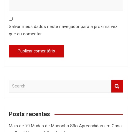
Salvar meus dados neste navegador para a próxima vez
que eu comentar.
S
e
a
r
c
Posts recentes
h
Mais de 70 Mudas de Maconha São Apreendidas em Casa