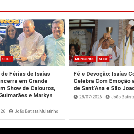
SLIDE
MUNICIPIOS
SLIDE
 de Férias de Isaías
Fé e Devoção: Isaías C
Encerra em Grande
Celebra Com Emoção a
om Show de Calouros,
de Sant’Ana e São Joa
 Guimarães e Markyn
28/07/2026
João Batist
026
João Batista Mulatinho