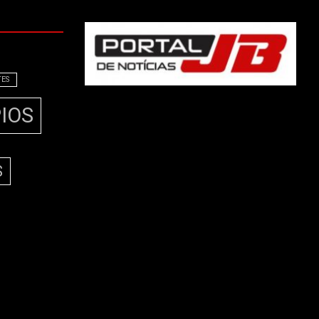
TES
IOS
S