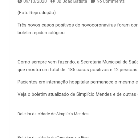
09/10/2020
JB João Batista
No Comments
(Foto:Reprodução)
Três novos casos positivos do novocoronavírus foram conf
boletim epidemiológico.
Como sempre vem fazendo, a Secretaria Municipal de Saúde
que mostra um total de 185 casos positivos e 12 pessoas 
Pacientes em internação hospitalar permanece o mesmo e
Veja o boletim atualizado de Simplício Mendes e de outras 
Boletim da cidade de Simplício Mendes
Boletim da cidade de Campinas do Piauí