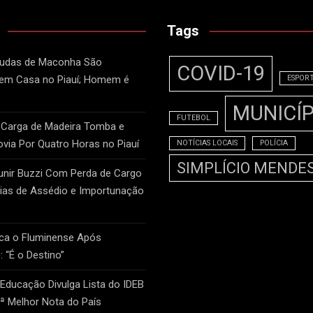
Tags
Mudas de Maconha São
COVID-19
 em Casa no Piauí; Homem é
ESPOR
MUNICÍP
FUTEBOL
 Carga de Madeira Tomba e
ovia Por Quatro Horas no Piauí
NOTÍCIAS LOCAIS
POLÍCIA
SIMPLÍCIO MENDE
unir Buzzi Com Perda de Cargo
as de Assédio e Importunação
ca o Fluminense Após
: “É o Destino”
 Educação Divulga Lista do IDEB
2ª Melhor Nota do País