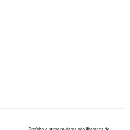
Prefeito e primeira-dama são liberados de