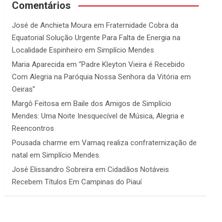
Comentários
José de Anchieta Moura
em
Fraternidade Cobra da
Equatorial Solução Urgente Para Falta de Energia na
Localidade Espinheiro em Simplício Mendes
Maria Aparecida
em
“Padre Kleyton Vieira é Recebido
Com Alegria na Paróquia Nossa Senhora da Vitória em
Oeiras”
Margô Feitosa
em
Baile dos Amigos de Simplício
Mendes: Uma Noite Inesquecível de Música, Alegria e
Reencontros
Pousada charme
em
Vamaq realiza confraternização de
natal em Simplício Mendes.
José Elissandro Sobreira
em
Cidadãos Notáveis
Recebem Títulos Em Campinas do Piauí