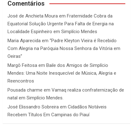
Comentários
José de Anchieta Moura
em
Fraternidade Cobra da
Equatorial Solução Urgente Para Falta de Energia na
Localidade Espinheiro em Simplício Mendes
Maria Aparecida
em
“Padre Kleyton Vieira é Recebido
Com Alegria na Paróquia Nossa Senhora da Vitória em
Oeiras”
Margô Feitosa
em
Baile dos Amigos de Simplício
Mendes: Uma Noite Inesquecível de Música, Alegria e
Reencontros
Pousada charme
em
Vamaq realiza confraternização de
natal em Simplício Mendes.
José Elissandro Sobreira
em
Cidadãos Notáveis
Recebem Títulos Em Campinas do Piauí