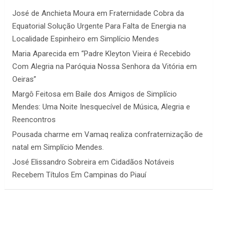
José de Anchieta Moura
em
Fraternidade Cobra da
Equatorial Solução Urgente Para Falta de Energia na
Localidade Espinheiro em Simplício Mendes
Maria Aparecida
em
“Padre Kleyton Vieira é Recebido
Com Alegria na Paróquia Nossa Senhora da Vitória em
Oeiras”
Margô Feitosa
em
Baile dos Amigos de Simplício
Mendes: Uma Noite Inesquecível de Música, Alegria e
Reencontros
Pousada charme
em
Vamaq realiza confraternização de
natal em Simplício Mendes.
José Elissandro Sobreira
em
Cidadãos Notáveis
Recebem Títulos Em Campinas do Piauí