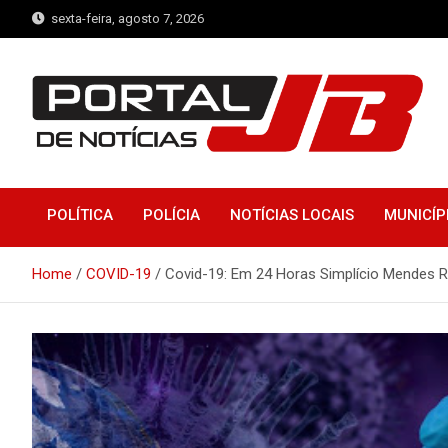
Skip
sexta-feira, agosto 7, 2026
to
content
Portal de Notícias JB
Notícias de Simplício Mendes e Região
POLÍTICA
POLÍCIA
NOTÍCIAS LOCAIS
MUNICÍP
Home
COVID-19
Covid-19: Em 24 Horas Simplício Mendes R