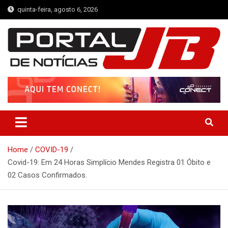
Skip
quinta-feira, agosto 6, 2026
to
content
Portal de Notícias JB
Notícias de Simplício Mendes e Região
Home
COVID-19
Covid-19: Em 24 Horas Simplício Mendes Registra 01 Óbito e
02 Casos Confirmados.