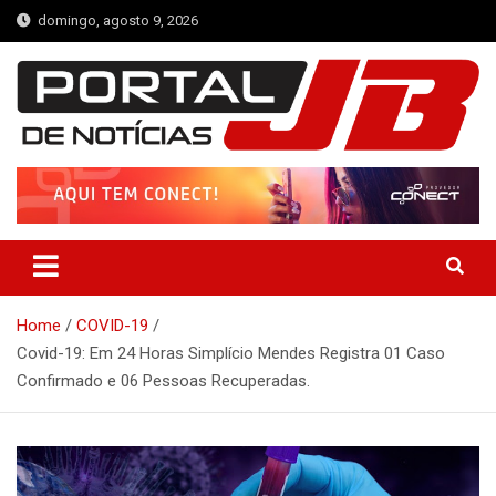
Skip
domingo, agosto 9, 2026
to
content
Portal de Notícias JB
Notícias de Simplício Mendes e Região
Home
COVID-19
Covid-19: Em 24 Horas Simplício Mendes Registra 01 Caso
Confirmado e 06 Pessoas Recuperadas.