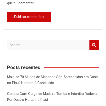
que eu comentar.
S
e
a
r
c
Posts recentes
h
Mais de 70 Mudas de Maconha São Apreendidas em Casa
no Piauí; Homem é Conduzido
Carreta Com Carga de Madeira Tomba e Interdita Rodovia
Por Quatro Horas no Piauí