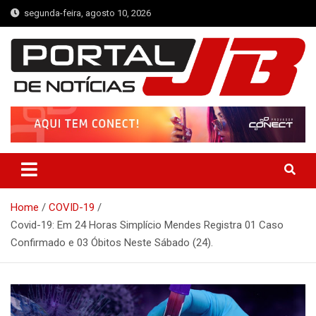
Skip
segunda-feira, agosto 10, 2026
to
content
Portal de Notícias JB
Notícias de Simplício Mendes e Região
Home
COVID-19
Covid-19: Em 24 Horas Simplício Mendes Registra 01 Caso
Confirmado e 03 Óbitos Neste Sábado (24).