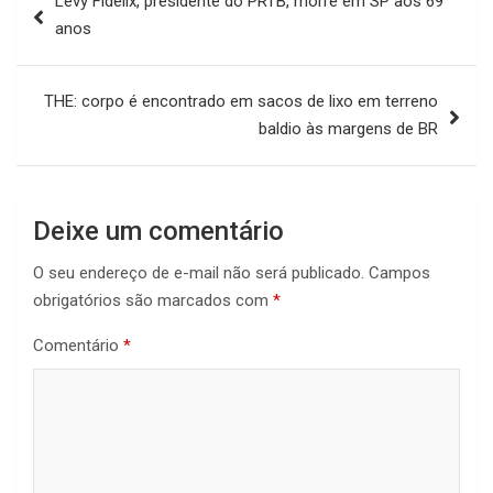
Levy Fidelix, presidente do PRTB, morre em SP aos 69
de
anos
Post
THE: corpo é encontrado em sacos de lixo em terreno
baldio às margens de BR
Deixe um comentário
O seu endereço de e-mail não será publicado.
Campos
obrigatórios são marcados com
*
Comentário
*