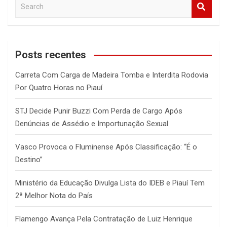
S
e
a
r
c
Posts recentes
h
Carreta Com Carga de Madeira Tomba e Interdita Rodovia
Por Quatro Horas no Piauí
STJ Decide Punir Buzzi Com Perda de Cargo Após
Denúncias de Assédio e Importunação Sexual
Vasco Provoca o Fluminense Após Classificação: “É o
Destino”
Ministério da Educação Divulga Lista do IDEB e Piauí Tem
2ª Melhor Nota do País
Flamengo Avança Pela Contratação de Luiz Henrique