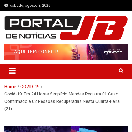
Skip
sábado, agosto 8, 2026
to
content
Portal de Notícias JB
Notícias de Simplício Mendes e Região
Home
COVID-19
Covid-19: Em 24 Horas Simplício Mendes Registra 01 Caso
Confirmado e 02 Pessoas Recuperadas Nesta Quarta-Feira
(21).