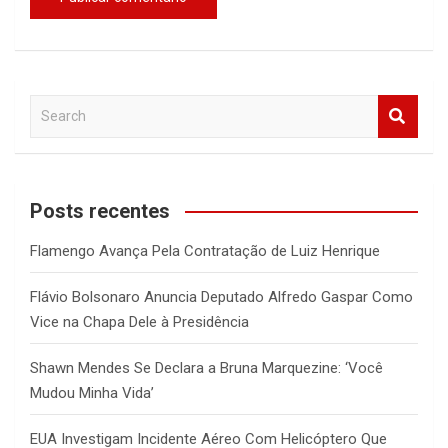
S
e
a
r
c
Posts recentes
h
Flamengo Avança Pela Contratação de Luiz Henrique
Flávio Bolsonaro Anuncia Deputado Alfredo Gaspar Como
Vice na Chapa Dele à Presidência
Shawn Mendes Se Declara a Bruna Marquezine: ‘Você
Mudou Minha Vida’
EUA Investigam Incidente Aéreo Com Helicóptero Que