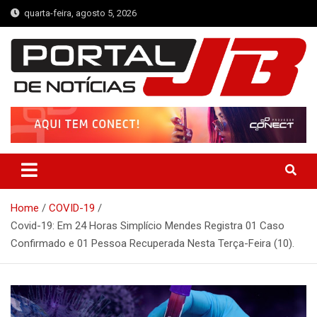
Skip
quarta-feira, agosto 5, 2026
to
content
Portal de Notícias JB
Notícias de Simplício Mendes e Região
Home
COVID-19
Covid-19: Em 24 Horas Simplício Mendes Registra 01 Caso
Confirmado e 01 Pessoa Recuperada Nesta Terça-Feira (10).