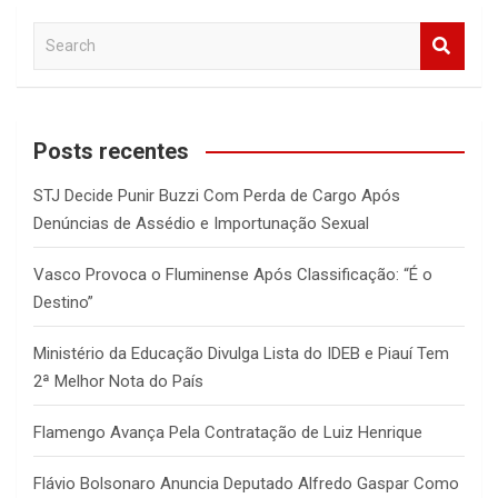
S
e
a
r
c
Posts recentes
h
STJ Decide Punir Buzzi Com Perda de Cargo Após
Denúncias de Assédio e Importunação Sexual
Vasco Provoca o Fluminense Após Classificação: “É o
Destino”
Ministério da Educação Divulga Lista do IDEB e Piauí Tem
2ª Melhor Nota do País
Flamengo Avança Pela Contratação de Luiz Henrique
Flávio Bolsonaro Anuncia Deputado Alfredo Gaspar Como