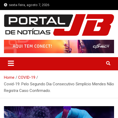
Skip
sexta-feira, agosto 7, 2026
to
content
Portal de Notícias JB
Notícias de Simplício Mendes e Região
Home
COVID-19
Covid-19: Pelo Segundo Dia Consecutivo Simplício Mendes Não
Registra Caso Confirmado.