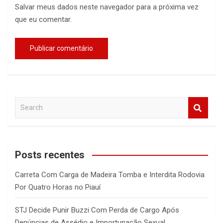
Salvar meus dados neste navegador para a próxima vez
que eu comentar.
S
e
a
r
c
Posts recentes
h
Carreta Com Carga de Madeira Tomba e Interdita Rodovia
Por Quatro Horas no Piauí
STJ Decide Punir Buzzi Com Perda de Cargo Após
Denúncias de Assédio e Importunação Sexual