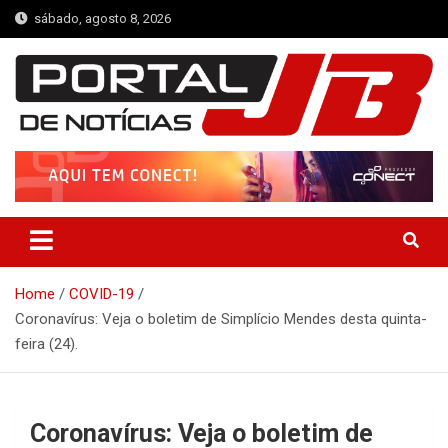
Skip
sábado, agosto 8, 2026
to
content
Portal de Notícias JB
Notícias de Simplício Mendes e Região
Home
COVID-19
Coronavírus: Veja o boletim de Simplício Mendes desta quinta-
feira (24).
Coronavírus: Veja o boletim de