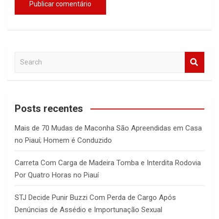
S
e
a
r
c
Posts recentes
h
Mais de 70 Mudas de Maconha São Apreendidas em Casa
no Piauí; Homem é Conduzido
Carreta Com Carga de Madeira Tomba e Interdita Rodovia
Por Quatro Horas no Piauí
STJ Decide Punir Buzzi Com Perda de Cargo Após
Denúncias de Assédio e Importunação Sexual