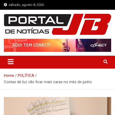
Skip
sábado, agosto 8, 2026
to
content
Portal de Notícias JB
Notícias de Simplício Mendes e Região
Home
POLÍTICA
Contas de luz vão ficar mais caras no mês de junho