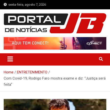
Skip
sexta-feira, agosto 7, 2026
to
content
Portal de Notícias JB
Notícias de Simplício Mendes e Região
Home
ENTRETENIMENTO
Com Covid-19, Rodrigo Faro mostra exame e diz: “Justiça será
feita”