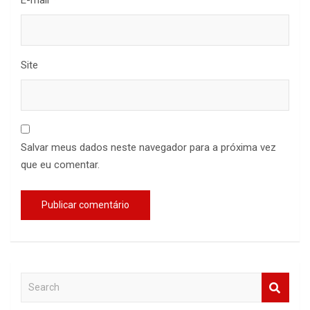
E-mail
*
Site
Salvar meus dados neste navegador para a próxima vez
que eu comentar.
S
e