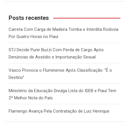
a
r
c
Posts recentes
h
Carreta Com Carga de Madeira Tomba e Interdita Rodovia
Por Quatro Horas no Piauí
STJ Decide Punir Buzzi Com Perda de Cargo Após
Denúncias de Assédio e Importunação Sexual
Vasco Provoca o Fluminense Após Classificação: “É o
Destino”
Ministério da Educação Divulga Lista do IDEB e Piauí Tem
2ª Melhor Nota do País
Flamengo Avança Pela Contratação de Luiz Henrique