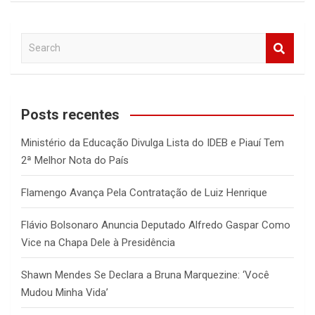
S
e
a
r
c
Posts recentes
h
Ministério da Educação Divulga Lista do IDEB e Piauí Tem
2ª Melhor Nota do País
Flamengo Avança Pela Contratação de Luiz Henrique
Flávio Bolsonaro Anuncia Deputado Alfredo Gaspar Como
Vice na Chapa Dele à Presidência
Shawn Mendes Se Declara a Bruna Marquezine: ‘Você
Mudou Minha Vida’