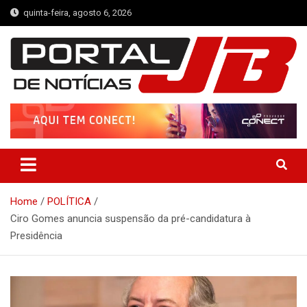
Skip
quinta-feira, agosto 6, 2026
to
content
Portal de Notícias JB
Notícias de Simplício Mendes e Região
Home
POLÍTICA
Ciro Gomes anuncia suspensão da pré-candidatura à
Presidência