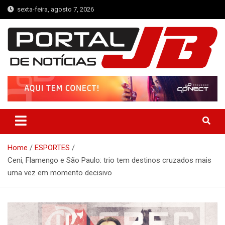
Skip
sexta-feira, agosto 7, 2026
to
content
Portal de Notícias JB
Notícias de Simplício Mendes e Região
Home
ESPORTES
Ceni, Flamengo e São Paulo: trio tem destinos cruzados mais
uma vez em momento decisivo