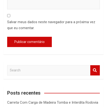
Salvar meus dados neste navegador para a próxima vez
que eu comentar.
S
e
a
r
c
Posts recentes
h
Carreta Com Carga de Madeira Tomba e Interdita Rodovia