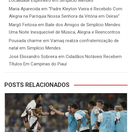
Localidade Espinheiro em Simplício Mendes
Maria Aparecida
em
“Padre Kleyton Vieira é Recebido Com
Alegria na Paróquia Nossa Senhora da Vitória em Oeiras”
Margô Feitosa
em
Baile dos Amigos de Simplício Mendes:
Uma Noite Inesquecível de Música, Alegria e Reencontros
Pousada charme
em
Vamaq realiza confraternização de
natal em Simplício Mendes.
José Elissandro Sobreira
em
Cidadãos Notáveis Recebem
Títulos Em Campinas do Piauí
POSTS RELACIONADOS