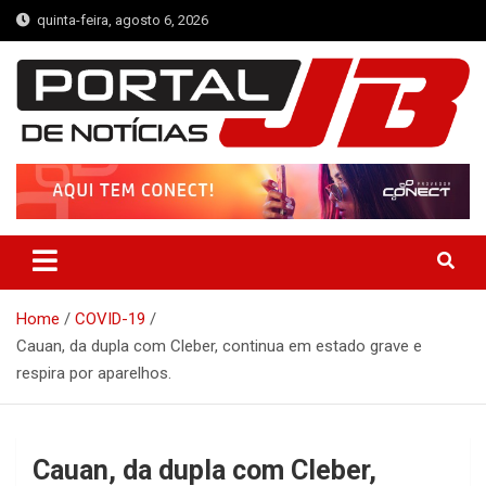
Skip
quinta-feira, agosto 6, 2026
to
content
Portal de Notícias JB
Notícias de Simplício Mendes e Região
Home
COVID-19
Cauan, da dupla com Cleber, continua em estado grave e
respira por aparelhos.
Cauan, da dupla com Cleber,