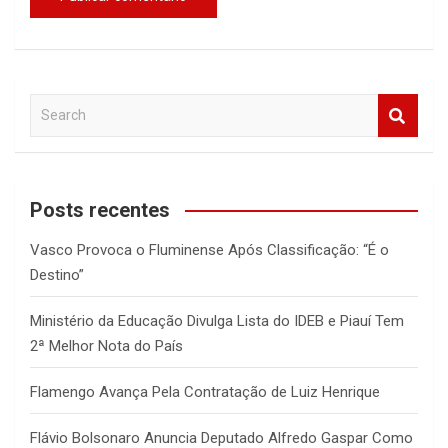
S
e
a
r
c
Posts recentes
h
Vasco Provoca o Fluminense Após Classificação: “É o
Destino”
Ministério da Educação Divulga Lista do IDEB e Piauí Tem
2ª Melhor Nota do País
Flamengo Avança Pela Contratação de Luiz Henrique
Flávio Bolsonaro Anuncia Deputado Alfredo Gaspar Como