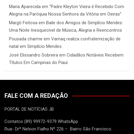
Maria Aparecida
em
“Padre Kleyton Vieira é Recebido Com
Alegria na Paróquia Nossa Senhora da Vitória em Oeiras”
Margô Feitosa
em
Baile dos Amigos de Simplício Mendes:
Uma Noite Inesquecível de Música, Alegria e Reencontros
Pousada charme
em
Vamaq realiza confraternização de
natal em Simplício Mendes.
José Elissandro Sobreira
em
Cidadãos Notáveis Recebem
Títulos Em Campinas do Piauí
FALE COM A REDAÇÃO
PORTAL DE NOTÍCIAS JB
Contatos (89) 99972-9379 WhatsApp
Rua- Drº Nelson Fialho Nº 226 – Bairro São Francisco.