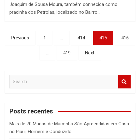
Joaquim de Sousa Moura, também conhecida como
pracinha dos Petrolas, localizado no Bairro…
Paginação
Previous
1
…
414
415
416
de
…
419
Next
posts
S
e
a
r
c
Posts recentes
h
Mais de 70 Mudas de Maconha São Apreendidas em Casa
no Piauí; Homem é Conduzido