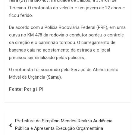
feira (21) na BR-407, na cidade de Jaicós, a 379 km de
Teresina. O motorista do veículo – um jovem de 22 anos –
ficou ferido.
De acordo com a Polícia Rodoviária Federal (PRF), em uma
curva no KM 478 da rodovia o condutor perdeu o controle
da direção e o caminhão tombou. O carregamento de
bananas caiu no acostamento da estrada e o local
precisou ser sinalizado pelos policiais.
O motorista foi socorrido pelo Serviço de Atendimento
Móvel de Urgência (Samu).
Fonte: Por g1 PI
Navegação
Prefeitura de Simplício Mendes Realiza Audiência
de
Pública e Apresenta Execução Orçamentária
Post