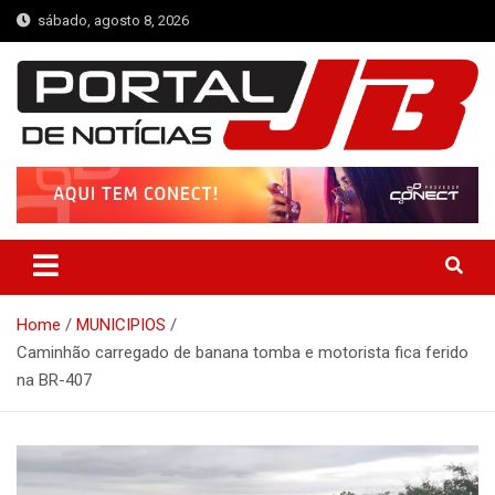
Skip
sábado, agosto 8, 2026
to
content
Portal de Notícias JB
Notícias de Simplício Mendes e Região
Home
MUNICIPIOS
Caminhão carregado de banana tomba e motorista fica ferido
na BR-407