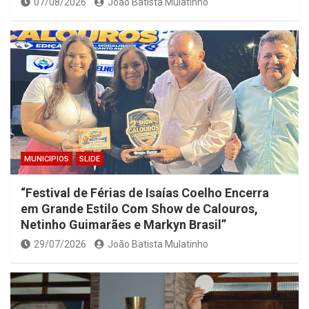
07/08/2026
João Batista Mulatinho
MUNICIPIOS
SLIDE
“Festival de Férias de Isaías Coelho Encerra
em Grande Estilo Com Show de Calouros,
Netinho Guimarães e Markyn Brasil”
29/07/2026
João Batista Mulatinho