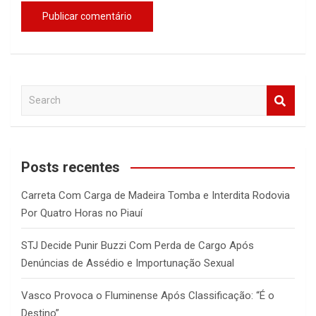
S
e
a
r
c
Posts recentes
h
Carreta Com Carga de Madeira Tomba e Interdita Rodovia
Por Quatro Horas no Piauí
STJ Decide Punir Buzzi Com Perda de Cargo Após
Denúncias de Assédio e Importunação Sexual
Vasco Provoca o Fluminense Após Classificação: “É o
Destino”