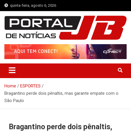
Skip
quinta-feira, agosto 6, 2026
to
content
Portal de Notícias JB
Notícias de Simplício Mendes e Região
Home
ESPORTES
Bragantino perde dois pênaltis, mas garante empate com o
São Paulo
Bragantino perde dois pênaltis,