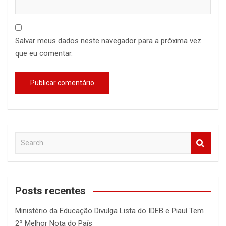
Salvar meus dados neste navegador para a próxima vez
que eu comentar.
S
e
a
r
c
Posts recentes
h
Ministério da Educação Divulga Lista do IDEB e Piauí Tem
2ª Melhor Nota do País