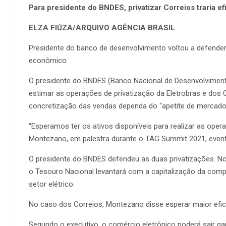
Para presidente do BNDES, privatizar Correios traria efi
ELZA FIÚZA/ARQUIVO AGÊNCIA BRASIL
Presidente do banco de desenvolvimento voltou a defender
econômico
O presidente do BNDES (Banco Nacional de Desenvolviment
estimar as operações de privatização da Eletrobras e dos 
concretização das vendas dependa do “apetite de mercado” 
“Esperamos ter os ativos disponíveis para realizar as ope
Montezano, em palestra durante o TAG Summit 2021, event
O presidente do BNDES defendeu as duas privatizações. No
o Tesouro Nacional levantará com a capitalização da compa
setor elétrico.
No caso dos Correios, Montezano disse esperar maior eficiê
Segundo o executivo, o comércio eletrônico poderá sair g