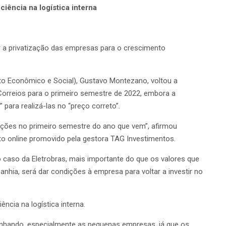
ciência na logística interna
 a privatização das empresas para o crescimento
o Econômico e Social), Gustavo Montezano, voltou a
Correios para o primeiro semestre de 2022, embora a
para realizá-las no “preço correto”.
rações no primeiro semestre do ano que vem”, afirmou
o online promovido pela gestora TAG Investimentos.
 caso da Eletrobras, mais importante do que os valores que
nhia, será dar condições à empresa para voltar a investir no
ncia na logística interna.
anhando, especialmente as pequenas empresas, já que os