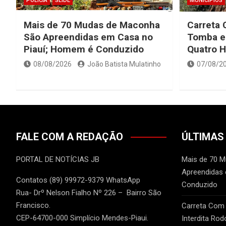
POLÍCIA
SLIDE
MUNICIPIOS
Mais de 70 Mudas de Maconha
Carreta 
São Apreendidas em Casa no
Tomba e 
Piauí; Homem é Conduzido
Quatro H
08/08/2026
João Batista Mulatinho
07/08/2
FALE COM A REDAÇÃO
ÚLTIMAS
PORTAL DE NOTÍCIAS JB
Mais de 70 
Apreendidas
Contatos (89) 99972-9379 WhatsApp
Conduzido
Rua- Drº Nelson Fialho Nº 226 – Bairro São
Francisco.
Carreta Com
CEP-64700-000 Simplício Mendes-Piaui.
Interdita Rod