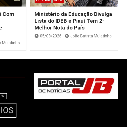
POLÍTICA
SLIDE
zi Com
Ministério da Educação Divulga
Lista do IDEB e Piauí Tem 2ª
e
Melhor Nota do País
05/08/2026
João Batista Mulatinho
a Mulatinho
TES
IOS