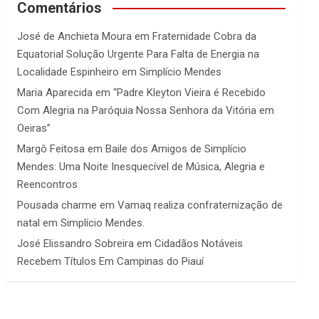
Comentários
José de Anchieta Moura
em
Fraternidade Cobra da
Equatorial Solução Urgente Para Falta de Energia na
Localidade Espinheiro em Simplício Mendes
Maria Aparecida
em
“Padre Kleyton Vieira é Recebido
Com Alegria na Paróquia Nossa Senhora da Vitória em
Oeiras”
Margô Feitosa
em
Baile dos Amigos de Simplício
Mendes: Uma Noite Inesquecível de Música, Alegria e
Reencontros
Pousada charme
em
Vamaq realiza confraternização de
natal em Simplício Mendes.
José Elissandro Sobreira
em
Cidadãos Notáveis
Recebem Títulos Em Campinas do Piauí