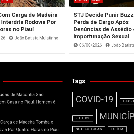
SLIDE
POLÍCIA
SLIDE
Com Carga de Madeira
STJ Decide Punir Buz
Interdita Rodovia Por
Perda de Cargo Após
oras no Piauí
Denúncias de Assédio 
Importunação Sexual
026
João Batista Mulatinho
06/08/2026
João Batist
Tags
Mudas de Maconha São
COVID-19
 em Casa no Piauí; Homem é
ESPOR
MUNICÍP
FUTEBOL
 Carga de Madeira Tomba e
ovia Por Quatro Horas no Piauí
NOTÍCIAS LOCAIS
POLÍCIA