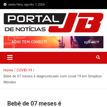
Skip
sexta-feira, agosto 7, 2026
to
content
Portal de Notícias JB
Notícias de Simplício Mendes e Região
Home
COVID-19
Bebê de 07 meses é diagnosticado com covid 19 em Simplício
Mendes.
Bebê de 07 meses é