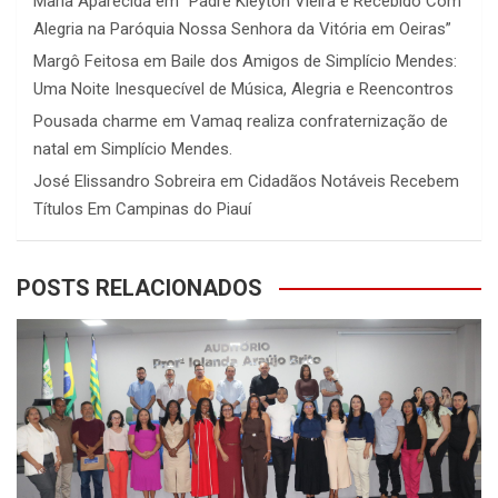
Maria Aparecida
em
“Padre Kleyton Vieira é Recebido Com
Alegria na Paróquia Nossa Senhora da Vitória em Oeiras”
Margô Feitosa
em
Baile dos Amigos de Simplício Mendes:
Uma Noite Inesquecível de Música, Alegria e Reencontros
Pousada charme
em
Vamaq realiza confraternização de
natal em Simplício Mendes.
José Elissandro Sobreira
em
Cidadãos Notáveis Recebem
Títulos Em Campinas do Piauí
POSTS RELACIONADOS