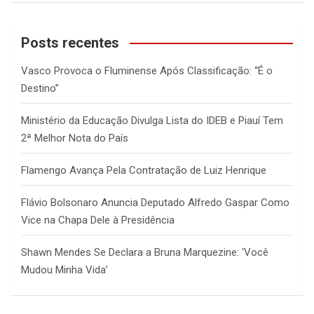
a
r
c
Posts recentes
h
Vasco Provoca o Fluminense Após Classificação: “É o
Destino”
Ministério da Educação Divulga Lista do IDEB e Piauí Tem
2ª Melhor Nota do País
Flamengo Avança Pela Contratação de Luiz Henrique
Flávio Bolsonaro Anuncia Deputado Alfredo Gaspar Como
Vice na Chapa Dele à Presidência
Shawn Mendes Se Declara a Bruna Marquezine: ‘Você
Mudou Minha Vida’