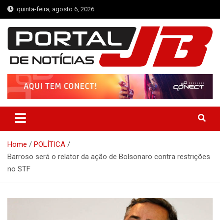
Skip
quinta-feira, agosto 6, 2026
to
content
Portal de Notícias JB
Notícias de Simplício Mendes e Região
Home
POLÍTICA
Barroso será o relator da ação de Bolsonaro contra restrições
no STF