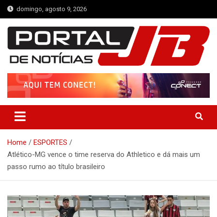
Skip
domingo, agosto 9, 2026
to
content
Portal de Notícias JB
Notícias de Simplício Mendes e Região
Home
ESPORTES
Atlético-MG vence o time reserva do Athletico e dá mais um
passo rumo ao título brasileiro