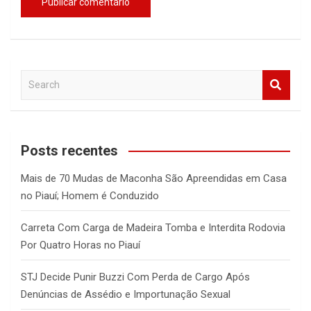
S
e
a
r
c
Posts recentes
h
Mais de 70 Mudas de Maconha São Apreendidas em Casa
no Piauí; Homem é Conduzido
Carreta Com Carga de Madeira Tomba e Interdita Rodovia
Por Quatro Horas no Piauí
STJ Decide Punir Buzzi Com Perda de Cargo Após
Denúncias de Assédio e Importunação Sexual