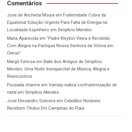
Comentários
José de Anchieta Moura
em
Fraternidade Cobra da
Equatorial Solução Urgente Para Falta de Energia na
Localidade Espinheiro em Simplício Mendes
Maria Aparecida
em
“Padre Kleyton Vieira é Recebido
Com Alegria na Paróquia Nossa Senhora da Vitória em
Oeiras”
Margô Feitosa
em
Baile dos Amigos de Simplício
Mendes: Uma Noite Inesquecível de Música, Alegria e
Reencontros
Pousada charme
em
Vamaq realiza confraternização de
natal em Simplício Mendes.
José Elissandro Sobreira
em
Cidadãos Notáveis
Recebem Títulos Em Campinas do Piauí