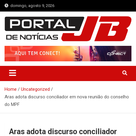
Skip
domingo, agosto 9, 2026
to
content
Portal de Notícias JB
Notícias de Simplício Mendes e Região
Home
Uncategorized
Aras adota discurso conciliador em nova reunião do conselho
do MPF
Aras adota discurso conciliador