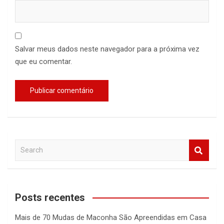
Salvar meus dados neste navegador para a próxima vez
que eu comentar.
S
e
a
r
c
Posts recentes
h
Mais de 70 Mudas de Maconha São Apreendidas em Casa