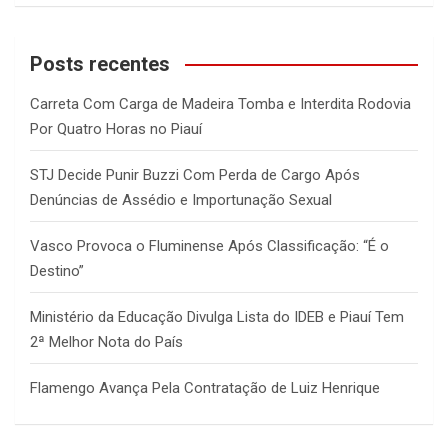
a
r
c
Posts recentes
h
Carreta Com Carga de Madeira Tomba e Interdita Rodovia
Por Quatro Horas no Piauí
STJ Decide Punir Buzzi Com Perda de Cargo Após
Denúncias de Assédio e Importunação Sexual
Vasco Provoca o Fluminense Após Classificação: “É o
Destino”
Ministério da Educação Divulga Lista do IDEB e Piauí Tem
2ª Melhor Nota do País
Flamengo Avança Pela Contratação de Luiz Henrique