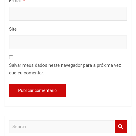
E-mail
*
Site
Salvar meus dados neste navegador para a próxima vez
que eu comentar.
S
e