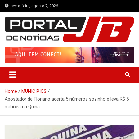
Skip
sexta-feira, agosto 7, 2026
to
content
Portal de Notícias JB
Notícias de Simplício Mendes e Região
Home
MUNICIPIOS
Apostador de Floriano acerta 5 números sozinho e leva R$ 5
milhões na Quina