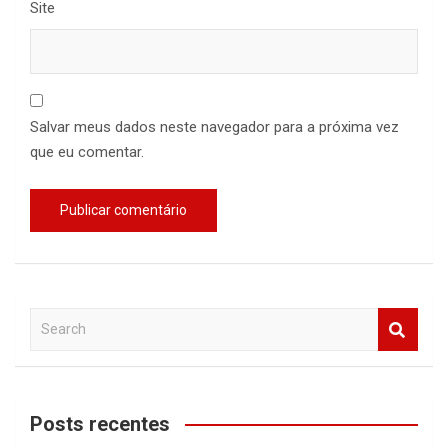
Site
Salvar meus dados neste navegador para a próxima vez
que eu comentar.
S
e
a
r
c
Posts recentes
h