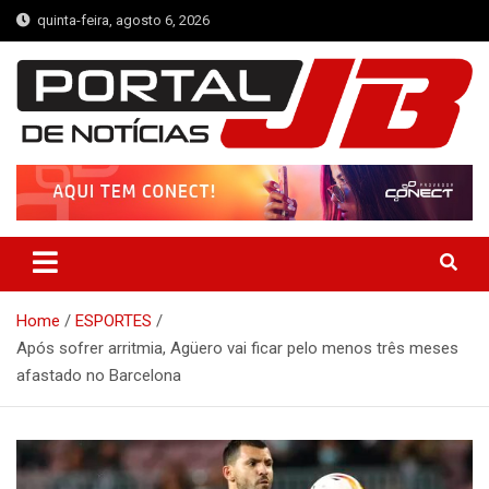
Skip
quinta-feira, agosto 6, 2026
to
content
Portal de Notícias JB
Notícias de Simplício Mendes e Região
Home
ESPORTES
Após sofrer arritmia, Agüero vai ficar pelo menos três meses
afastado no Barcelona