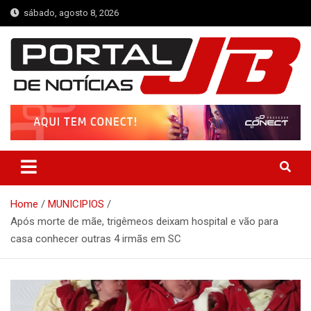
Skip
sábado, agosto 8, 2026
to
content
Portal de Notícias JB
Notícias de Simplício Mendes e Região
Home
MUNICIPIOS
Após morte de mãe, trigêmeos deixam hospital e vão para
casa conhecer outras 4 irmãs em SC