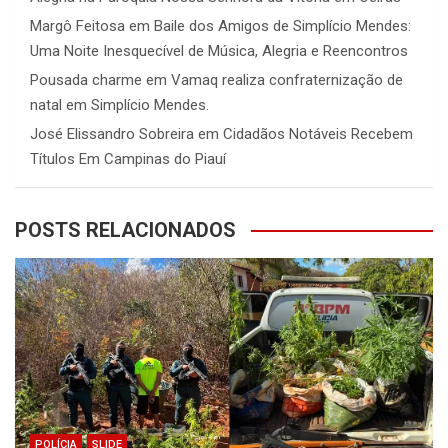
Margô Feitosa
em
Baile dos Amigos de Simplício Mendes:
Uma Noite Inesquecível de Música, Alegria e Reencontros
Pousada charme
em
Vamaq realiza confraternização de
natal em Simplício Mendes.
José Elissandro Sobreira
em
Cidadãos Notáveis Recebem
Títulos Em Campinas do Piauí
POSTS RELACIONADOS
POLÍCIA
SLIDE