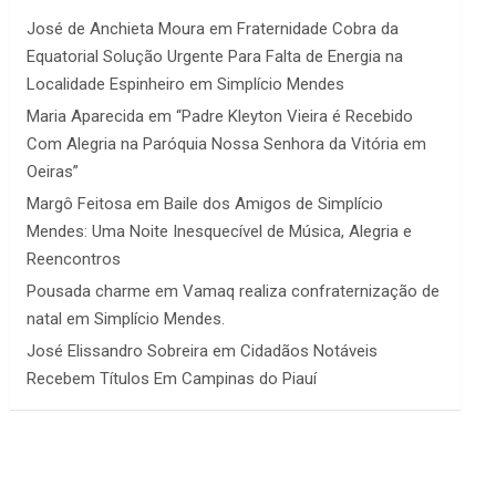
José de Anchieta Moura
em
Fraternidade Cobra da
Equatorial Solução Urgente Para Falta de Energia na
Localidade Espinheiro em Simplício Mendes
Maria Aparecida
em
“Padre Kleyton Vieira é Recebido
Com Alegria na Paróquia Nossa Senhora da Vitória em
Oeiras”
Margô Feitosa
em
Baile dos Amigos de Simplício
Mendes: Uma Noite Inesquecível de Música, Alegria e
Reencontros
Pousada charme
em
Vamaq realiza confraternização de
natal em Simplício Mendes.
José Elissandro Sobreira
em
Cidadãos Notáveis
Recebem Títulos Em Campinas do Piauí