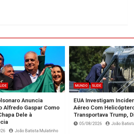
LIDE
MUNDO
SLIDE
olsonaro Anuncia
EUA Investigam Incide
o Alfredo Gaspar Como
Aéreo Com Helicópter
Chapa Dele à
Transportava Trump, D
cia
05/08/2026
João Batist
026
João Batista Mulatinho