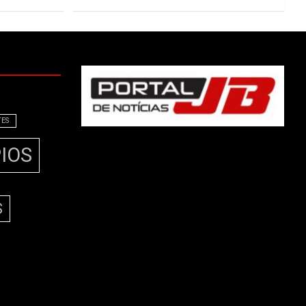
TES
IOS
S