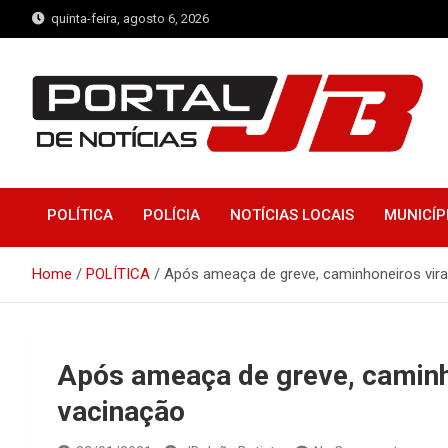
Skip
quinta-feira, agosto 6, 2026
to
content
Portal de Notícias JB
Notícias de Simplício Mendes e Região
POLÍTICA
POLÍCIA
NOTÍCIAS LOCAIS
MUNICÍP
Home
POLÍTICA
Após ameaça de greve, caminhoneiros vira
Após ameaça de greve, caminh
vacinação