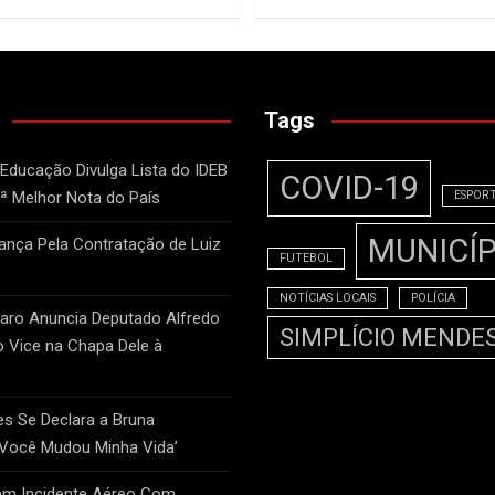
Tags
 Educação Divulga Lista do IDEB
COVID-19
2ª Melhor Nota do País
ESPOR
MUNICÍP
nça Pela Contratação de Luiz
FUTEBOL
NOTÍCIAS LOCAIS
POLÍCIA
naro Anuncia Deputado Alfredo
SIMPLÍCIO MENDE
Vice na Chapa Dele à
 Se Declara a Bruna
‘Você Mudou Minha Vida’
am Incidente Aéreo Com