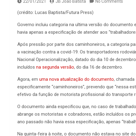
22/01/2021
JB João Batista
No Comments
(crédito: Lucas Baptista/Futura Press)
Governo incluiu categoria na ultima versão do documento 
havia apenas a especificação de atender aos “trabalhadores
Após pressão por parte dos caminhoneiros, a categoria pas
a vacinação contra a covid-19. Os transportadores rodoviá
Nacional Operacionalização, datado do dia 10 de dezembro
incluídos
na segunda versão
, do dia 16 de dezembro.
Agora, em
uma nova atualização do documento
, chamada d
especificamente “caminhoneiros”, prevendo que “nessa est
efetivo da função de motorista profissional do transporte 
O documento ainda especificou que, no caso de trabalhador
abrange os motoristas e cobradores, estão incluídos os pro
ano passado não havia essa especificação, apenas “trabalh
Na quinta-feira à noite, o documento não estava no site do 