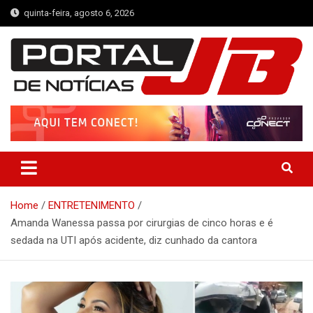
Skip
quinta-feira, agosto 6, 2026
to
content
Portal de Notícias JB
Notícias de Simplício Mendes e Região
Home
ENTRETENIMENTO
Amanda Wanessa passa por cirurgias de cinco horas e é
sedada na UTI após acidente, diz cunhado da cantora