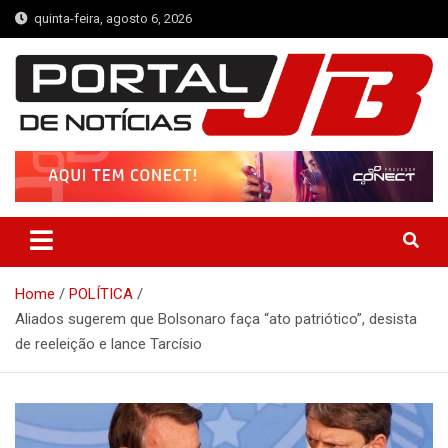
Skip
quinta-feira, agosto 6, 2026
to
content
Portal de Notícias JB
Notícias de Simplício Mendes e Região
Home
POLÍTICA
Aliados sugerem que Bolsonaro faça “ato patriótico”, desista
de reeleição e lance Tarcísio