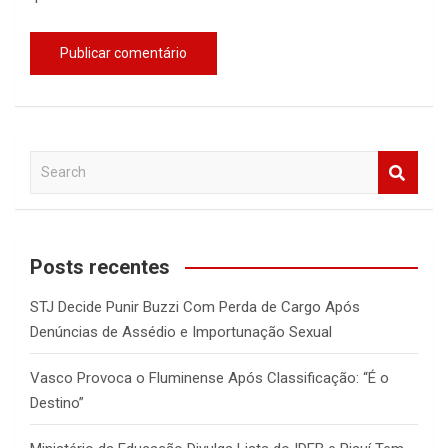
S
e
a
r
c
Posts recentes
h
STJ Decide Punir Buzzi Com Perda de Cargo Após
Denúncias de Assédio e Importunação Sexual
Vasco Provoca o Fluminense Após Classificação: “É o
Destino”