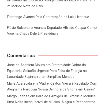
Ministério da Educação Divulga Lista do IDEB e Piauí Tem
2ª Melhor Nota do País
Flamengo Avança Pela Contratação de Luiz Henrique
Flávio Bolsonaro Anuncia Deputado Alfredo Gaspar Como
Vice na Chapa Dele à Presidência
Comentários
José de Anchieta Moura
em
Fraternidade Cobra da
Equatorial Solução Urgente Para Falta de Energia na
Localidade Espinheiro em Simplício Mendes
Maria Aparecida
em
“Padre Kleyton Vieira é Recebido Com
Alegria na Paróquia Nossa Senhora da Vitória em Oeiras”
Margô Feitosa
em
Baile dos Amigos de Simplício Mendes:
Uma Noite Inesquecível de Música, Alegria e Reencontros