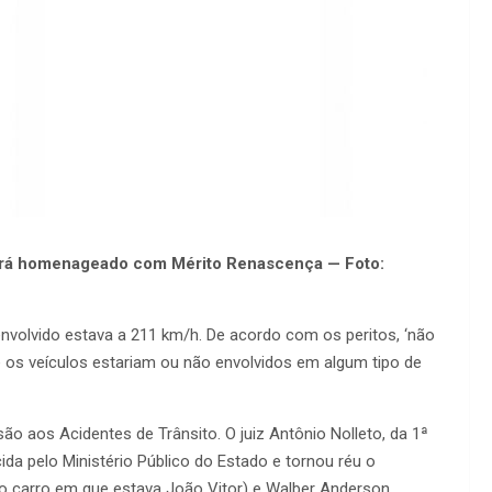
erá homenageado com Mérito Renascença — Foto:
o envolvido estava a 211 km/h. De acordo com os peritos, ‘não
e os veículos estariam ou não envolvidos em algum tipo de
ão aos Acidentes de Trânsito. O juiz Antônio Nolleto, da 1ª
ida pelo Ministério Público do Estado e tornou réu o
 carro em que estava João Vitor) e Walber Anderson