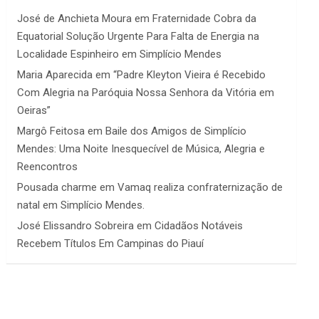
José de Anchieta Moura
em
Fraternidade Cobra da
Equatorial Solução Urgente Para Falta de Energia na
Localidade Espinheiro em Simplício Mendes
Maria Aparecida
em
“Padre Kleyton Vieira é Recebido
Com Alegria na Paróquia Nossa Senhora da Vitória em
Oeiras”
Margô Feitosa
em
Baile dos Amigos de Simplício
Mendes: Uma Noite Inesquecível de Música, Alegria e
Reencontros
Pousada charme
em
Vamaq realiza confraternização de
natal em Simplício Mendes.
José Elissandro Sobreira
em
Cidadãos Notáveis
Recebem Títulos Em Campinas do Piauí