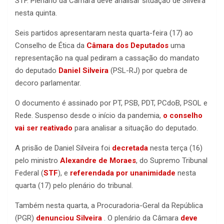
STF. Plenário da Câmara deve analisar situação de Silveira
nesta quinta.
Seis partidos apresentaram nesta quarta-feira (17) ao
Conselho de Ética da
Câmara dos Deputados
uma
representação na qual pediram a cassação do mandato
do deputado
Daniel Silveira
(PSL-RJ) por quebra de
decoro parlamentar.
O documento é assinado por PT, PSB, PDT, PCdoB, PSOL e
Rede. Suspenso desde o início da pandemia,
o conselho
vai ser reativado
para analisar a situação do deputado.
A prisão de Daniel Silveira foi
decretada
nesta terça (16)
pelo ministro
Alexandre de Moraes
, do Supremo Tribunal
Federal (
STF
), e
referendada por unanimidade
nesta
quarta (17) pelo plenário do tribunal.
Também nesta quarta, a Procuradoria-Geral da República
(PGR)
denunciou Silveira
. O plenário da Câmara
deve