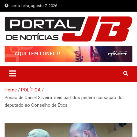
Skip
sexta-feira, agosto 7, 2026
to
content
Portal de Notícias JB
Notícias de Simplício Mendes e Região
Home
POLÍTICA
Prisão de Daniel Silveira: seis partidos pedem cassação do
deputado ao Conselho de Ética