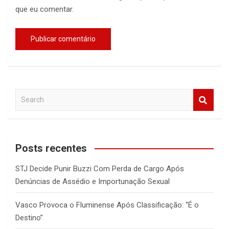
que eu comentar.
S
e
a
r
c
Posts recentes
h
STJ Decide Punir Buzzi Com Perda de Cargo Após
Denúncias de Assédio e Importunação Sexual
Vasco Provoca o Fluminense Após Classificação: “É o
Destino”