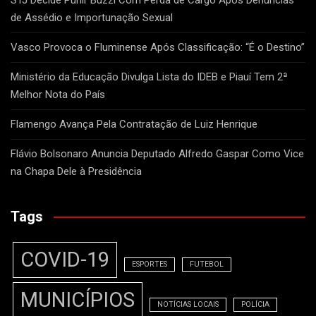
STJ Decide Punir Buzzi Com Perda de Cargo Após Denúncias
de Assédio e Importunação Sexual
Vasco Provoca o Fluminense Após Classificação: “É o Destino”
Ministério da Educação Divulga Lista do IDEB e Piauí Tem 2ª
Melhor Nota do País
Flamengo Avança Pela Contratação de Luiz Henrique
Flávio Bolsonaro Anuncia Deputado Alfredo Gaspar Como Vice
na Chapa Dele à Presidência
Tags
COVID-19
ESPORTES
FUTEBOL
MUNICÍPIOS
NOTÍCIAS LOCAIS
POLÍCIA