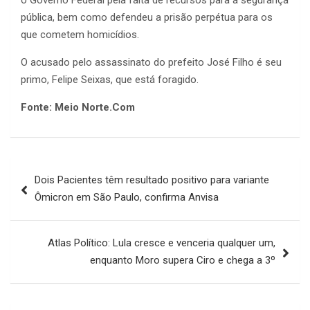
o Governo Federal pela falta de recursos para a segurança
pública, bem como defendeu a prisão perpétua para os
que cometem homicídios.
O acusado pelo assassinato do prefeito José Filho é seu
primo, Felipe Seixas, que está foragido.
Fonte: Meio Norte.Com
Navegação
Dois Pacientes têm resultado positivo para variante
de
Ômicron em São Paulo, confirma Anvisa
Post
Atlas Político: Lula cresce e venceria qualquer um,
enquanto Moro supera Ciro e chega a 3º