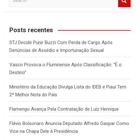
e
a
r
c
Posts recentes
h
STJ Decide Punir Buzzi Com Perda de Cargo Após
Denúncias de Assédio e Importunação Sexual
Vasco Provoca o Fluminense Após Classificação: “É o
Destino”
Ministério da Educação Divulga Lista do IDEB e Piauí Tem
2ª Melhor Nota do País
Flamengo Avança Pela Contratação de Luiz Henrique
Flávio Bolsonaro Anuncia Deputado Alfredo Gaspar Como
Vice na Chapa Dele à Presidência