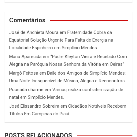
Comentários
José de Anchieta Moura
em
Fraternidade Cobra da
Equatorial Solução Urgente Para Falta de Energia na
Localidade Espinheiro em Simplício Mendes
Maria Aparecida
em
“Padre Kleyton Vieira é Recebido Com
Alegria na Paróquia Nossa Senhora da Vitória em Oeiras”
Margô Feitosa
em
Baile dos Amigos de Simplício Mendes:
Uma Noite Inesquecível de Música, Alegria e Reencontros
Pousada charme
em
Vamaq realiza confraternização de
natal em Simplício Mendes.
José Elissandro Sobreira
em
Cidadãos Notáveis Recebem
Títulos Em Campinas do Piauí
POSTS RELACIONADOS