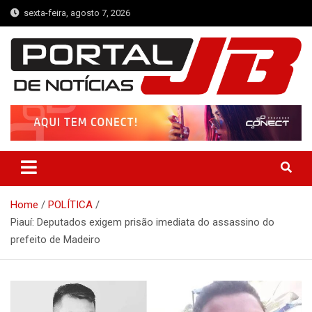
Skip
sexta-feira, agosto 7, 2026
to
content
Portal de Notícias JB
Notícias de Simplício Mendes e Região
Home
POLÍTICA
Piauí: Deputados exigem prisão imediata do assassino do
prefeito de Madeiro