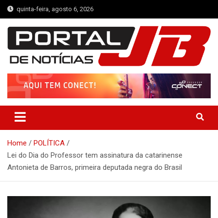
Skip
quinta-feira, agosto 6, 2026
to
content
Portal de Notícias JB
Notícias de Simplício Mendes e Região
Home
POLÍTICA
Lei do Dia do Professor tem assinatura da catarinense
Antonieta de Barros, primeira deputada negra do Brasil