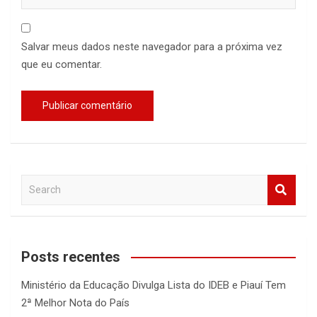
Salvar meus dados neste navegador para a próxima vez
que eu comentar.
S
e
a
r
c
Posts recentes
h
Ministério da Educação Divulga Lista do IDEB e Piauí Tem
2ª Melhor Nota do País