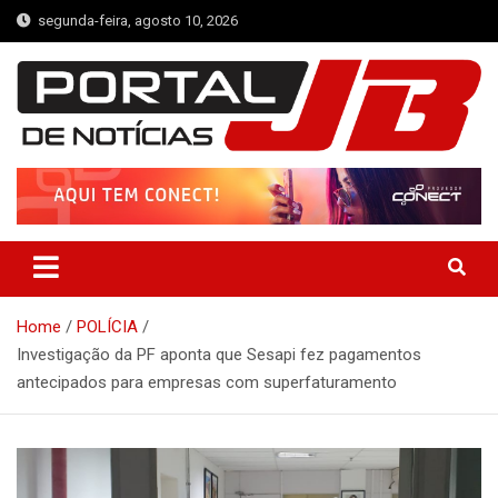
Skip
segunda-feira, agosto 10, 2026
to
content
Portal de Notícias JB
Notícias de Simplício Mendes e Região
Home
POLÍCIA
Investigação da PF aponta que Sesapi fez pagamentos
antecipados para empresas com superfaturamento