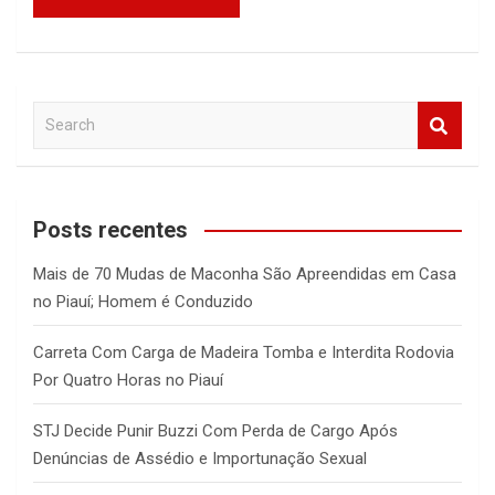
S
e
a
r
c
Posts recentes
h
Mais de 70 Mudas de Maconha São Apreendidas em Casa
no Piauí; Homem é Conduzido
Carreta Com Carga de Madeira Tomba e Interdita Rodovia
Por Quatro Horas no Piauí
STJ Decide Punir Buzzi Com Perda de Cargo Após
Denúncias de Assédio e Importunação Sexual