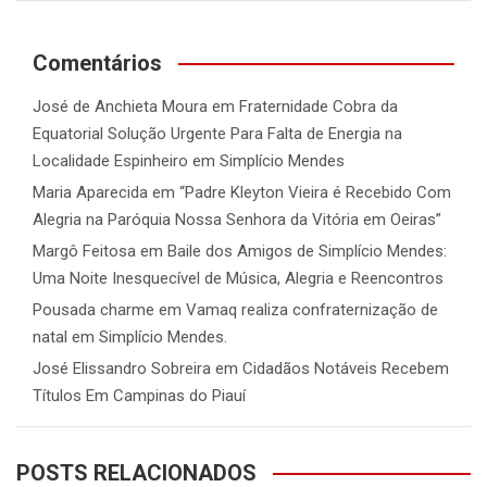
Comentários
José de Anchieta Moura
em
Fraternidade Cobra da
Equatorial Solução Urgente Para Falta de Energia na
Localidade Espinheiro em Simplício Mendes
Maria Aparecida
em
“Padre Kleyton Vieira é Recebido Com
Alegria na Paróquia Nossa Senhora da Vitória em Oeiras”
Margô Feitosa
em
Baile dos Amigos de Simplício Mendes:
Uma Noite Inesquecível de Música, Alegria e Reencontros
Pousada charme
em
Vamaq realiza confraternização de
natal em Simplício Mendes.
José Elissandro Sobreira
em
Cidadãos Notáveis Recebem
Títulos Em Campinas do Piauí
POSTS RELACIONADOS