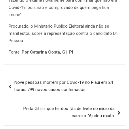
fazendo o exame novamente para confirmar que não era
Covid-19, pois não é comprovado de quem pega fica
imune”.
Procurado, o Ministério Público Eleitoral ainda não se
manifestou sobre a representação contra o candidato Dr.
Pessoa.
Fonte:
Por Catarina Costa, G1 PI
Navegação
Nove pessoas morrem por Covid-19 no Piauí em 24
de
horas; 799 novos casos confirmados
Post
Preta Gil diz que herdou fãs de Ivete no início da
carreira: ‘Ajudou muito’