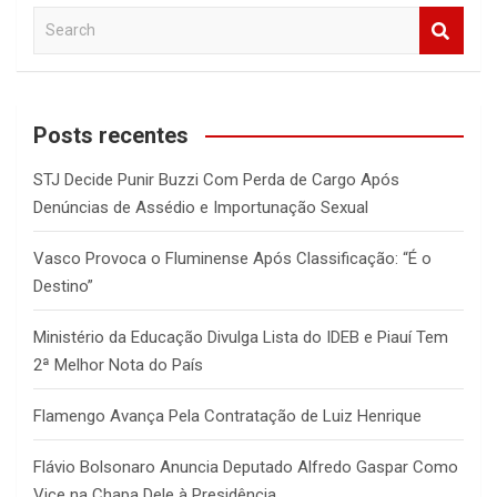
S
e
a
r
c
Posts recentes
h
STJ Decide Punir Buzzi Com Perda de Cargo Após
Denúncias de Assédio e Importunação Sexual
Vasco Provoca o Fluminense Após Classificação: “É o
Destino”
Ministério da Educação Divulga Lista do IDEB e Piauí Tem
2ª Melhor Nota do País
Flamengo Avança Pela Contratação de Luiz Henrique
Flávio Bolsonaro Anuncia Deputado Alfredo Gaspar Como
Vice na Chapa Dele à Presidência