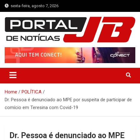
Skip
sexta-feira, agosto 7, 2026
to
content
Portal de Notícias JB
Notícias de Simplício Mendes e Região
Home
POLÍTICA
Dr. Pessoa é denunciado ao MPE por suspeita de participar de
comício em Teresina com Covid-19
Dr. Pessoa é denunciado ao MPE