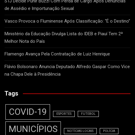
STJ Decide Punir Buzzi Com Perda de Cargo Após Denúncias
de Assédio e Importunação Sexual
Vasco Provoca o Fluminense Após Classificação: “É o Destino”
Ministério da Educação Divulga Lista do IDEB e Piauí Tem 2ª
Melhor Nota do País
Flamengo Avança Pela Contratação de Luiz Henrique
Flávio Bolsonaro Anuncia Deputado Alfredo Gaspar Como Vice
na Chapa Dele à Presidência
Tags
COVID-19
ESPORTES
FUTEBOL
MUNICÍPIOS
NOTÍCIAS LOCAIS
POLÍCIA