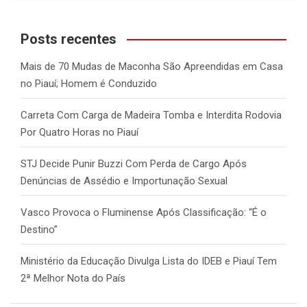
a
r
c
Posts recentes
h
Mais de 70 Mudas de Maconha São Apreendidas em Casa
no Piauí; Homem é Conduzido
Carreta Com Carga de Madeira Tomba e Interdita Rodovia
Por Quatro Horas no Piauí
STJ Decide Punir Buzzi Com Perda de Cargo Após
Denúncias de Assédio e Importunação Sexual
Vasco Provoca o Fluminense Após Classificação: “É o
Destino”
Ministério da Educação Divulga Lista do IDEB e Piauí Tem
2ª Melhor Nota do País