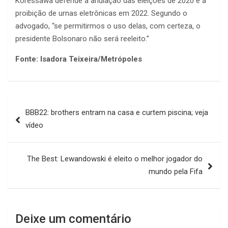
Koressawa defende a anulação das eleições de 2020 e a
proibição de urnas eletrônicas em 2022. Segundo o
advogado, “se permitirmos o uso delas, com certeza, o
presidente Bolsonaro não será reeleito.”
Fonte: Isadora Teixeira/Metrópoles
Navegação
BBB22: brothers entram na casa e curtem piscina; veja
de
vídeo
Post
The Best: Lewandowski é eleito o melhor jogador do
mundo pela Fifa
Deixe um comentário