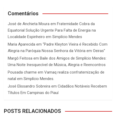
Comentários
José de Anchieta Moura
em
Fraternidade Cobra da
Equatorial Solução Urgente Para Falta de Energia na
Localidade Espinheiro em Simplício Mendes
Maria Aparecida
em
“Padre Kleyton Vieira é Recebido Com
Alegria na Paróquia Nossa Senhora da Vitória em Oeiras”
Margô Feitosa
em
Baile dos Amigos de Simplício Mendes:
Uma Noite Inesquecível de Música, Alegria e Reencontros
Pousada charme
em
Vamaq realiza confraternização de
natal em Simplício Mendes.
José Elissandro Sobreira
em
Cidadãos Notáveis Recebem
Títulos Em Campinas do Piauí
POSTS RELACIONADOS