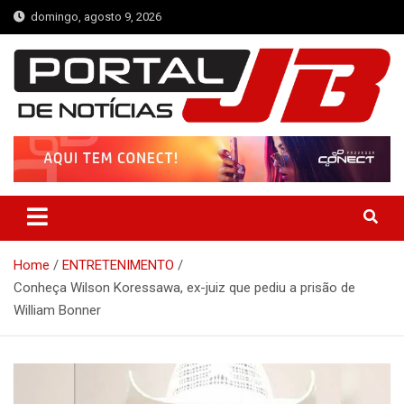
Skip
domingo, agosto 9, 2026
to
content
Portal de Notícias JB
Notícias de Simplício Mendes e Região
Home
ENTRETENIMENTO
Conheça Wilson Koressawa, ex-juiz que pediu a prisão de
William Bonner